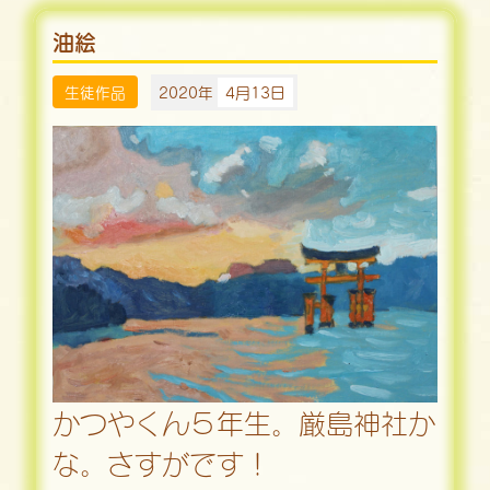
油絵
生徒作品
2020年
4月13日
かつやくん５年生。厳島神社か
な。さすがです！