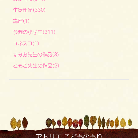
生徒作品(330)
講習(1)
今週の小学生(311)
ユネスコ(1)
すみお先生の作品(3)
ともこ先生の作品(2)
アトリエ こどものもり