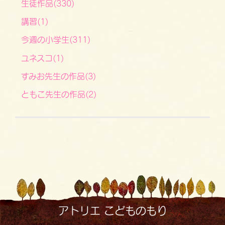
生徒作品(330)
講習(1)
今週の小学生(311)
ユネスコ(1)
すみお先生の作品(3)
ともこ先生の作品(2)
アトリエ こどものもり