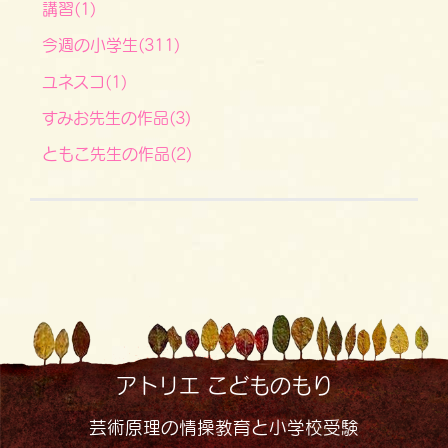
講習(1)
今週の小学生(311)
ユネスコ(1)
すみお先生の作品(3)
ともこ先生の作品(2)
アトリエ こどものもり
芸術原理の情操教育と小学校受験