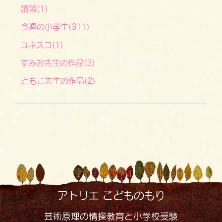
講習(1)
今週の小学生(311)
ユネスコ(1)
すみお先生の作品(3)
ともこ先生の作品(2)
アトリエ こどものもり
芸術原理の情操教育と小学校受験