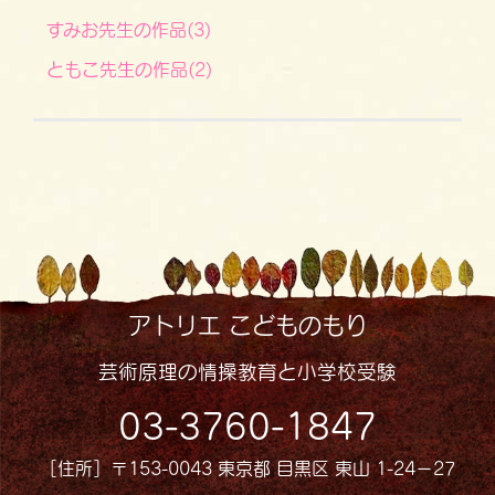
すみお先生の作品(3)
ともこ先生の作品(2)
アトリエ こどものもり
芸術原理の情操教育と小学校受験
03-3760-1847
［住所］〒153-0043 東京都 目黒区 東山 1-24−27