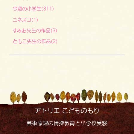
今週の小学生(311)
ユネスコ(1)
すみお先生の作品(3)
ともこ先生の作品(2)
アトリエ こどものもり
芸術原理の情操教育と小学校受験