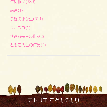
生徒作品(330)
講習(1)
今週の小学生(311)
ユネスコ(1)
すみお先生の作品(3)
ともこ先生の作品(2)
アトリエ こどものもり