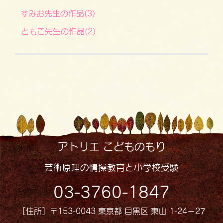
すみお先生の作品(3)
ともこ先生の作品(2)
アトリエ こどものもり
芸術原理の情操教育と小学校受験
03-3760-1847
［住所］〒153-0043 東京都 目黒区 東山 1-24−27