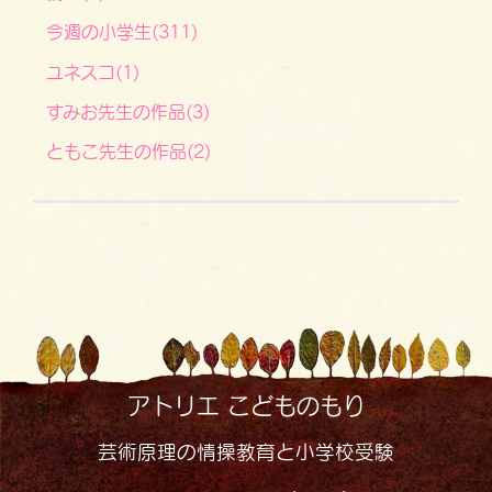
今週の小学生(311)
ユネスコ(1)
すみお先生の作品(3)
ともこ先生の作品(2)
アトリエ こどものもり
芸術原理の情操教育と小学校受験