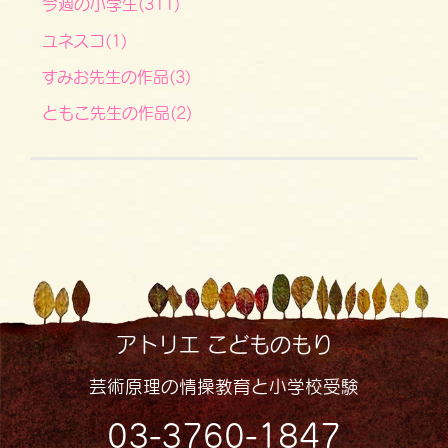
今週の小学生(311)
ユネスコ(1)
すみお先生の作品(3)
ともこ先生の作品(2)
アトリエ こどものもり
芸術原理の情操教育と小学校受験
03-3760-1847