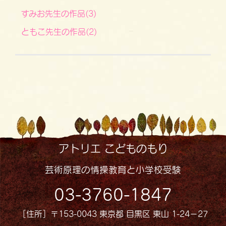
すみお先生の作品(3)
ともこ先生の作品(2)
アトリエ こどものもり
芸術原理の情操教育と小学校受験
03-3760-1847
［住所］〒153-0043 東京都 目黒区 東山 1-24−27