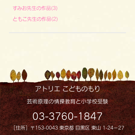
すみお先生の作品(3)
ともこ先生の作品(2)
アトリエ こどものもり
芸術原理の情操教育と小学校受験
03-3760-1847
［住所］〒153-0043 東京都 目黒区 東山 1-24−27