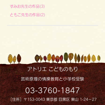
すみお先生の作品(3)
ともこ先生の作品(2)
アトリエ こどものもり
芸術原理の情操教育と小学校受験
03-3760-1847
［住所］〒153-0043 東京都 目黒区 東山 1-24−27