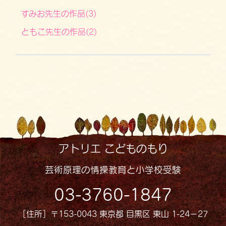
すみお先生の作品(3)
ともこ先生の作品(2)
アトリエ こどものもり
芸術原理の情操教育と小学校受験
03-3760-1847
［住所］〒153-0043 東京都 目黒区 東山 1-24−27