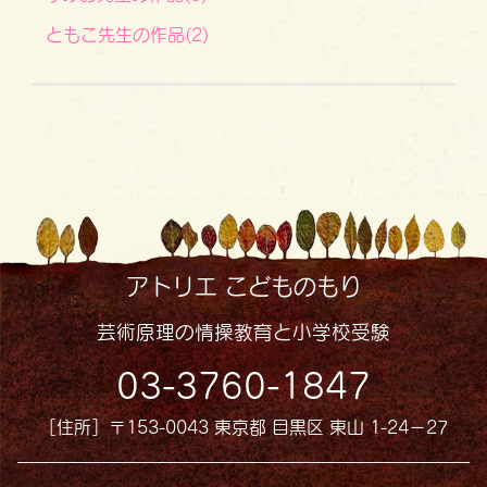
ともこ先生の作品(2)
アトリエ こどものもり
芸術原理の情操教育と小学校受験
03-3760-1847
［住所］〒153-0043 東京都 目黒区 東山 1-24−27