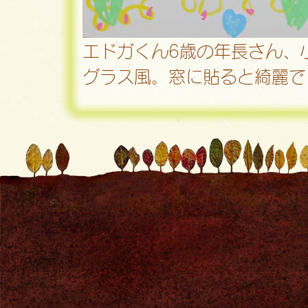
エドガくん6歳の年長さん、
グラス風。窓に貼ると綺麗で