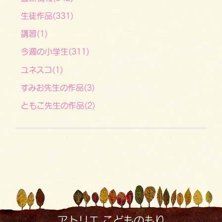
生徒作品(331)
講習(1)
今週の小学生(311)
ユネスコ(1)
すみお先生の作品(3)
ともこ先生の作品(2)
アトリエ こどものもり