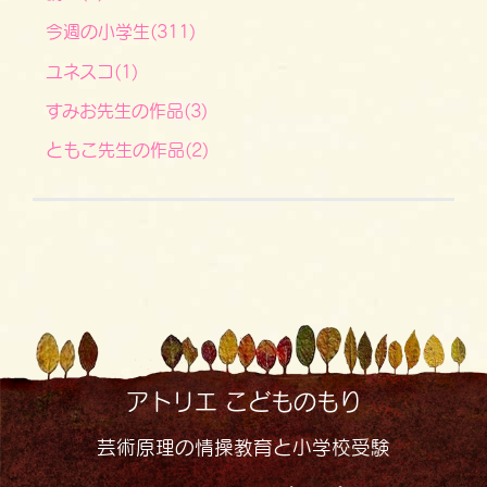
今週の小学生(311)
ユネスコ(1)
すみお先生の作品(3)
ともこ先生の作品(2)
アトリエ こどものもり
芸術原理の情操教育と小学校受験