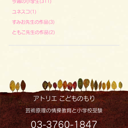
今週の小学生(311)
ユネスコ(1)
すみお先生の作品(3)
ともこ先生の作品(2)
アトリエ こどものもり
芸術原理の情操教育と小学校受験
03-3760-1847