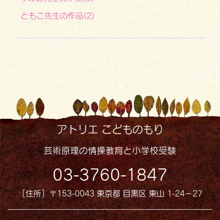
ともこ先生の作品(2)
アトリエ こどものもり
芸術原理の情操教育と小学校受験
03-3760-1847
［住所］〒153-0043 東京都 目黒区 東山 1-24−27