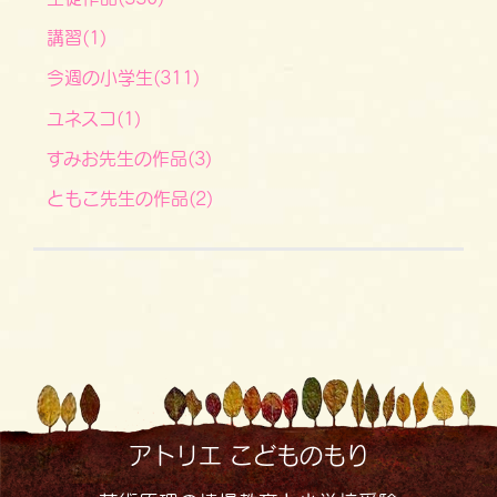
講習(1)
今週の小学生(311)
ユネスコ(1)
すみお先生の作品(3)
ともこ先生の作品(2)
アトリエ こどものもり