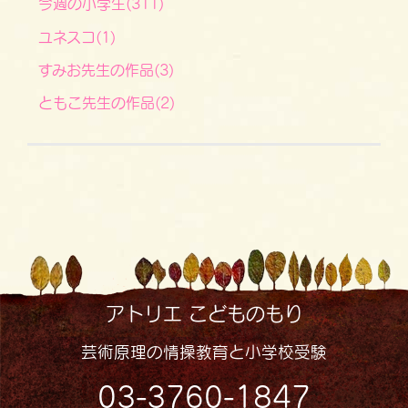
今週の小学生(311)
ユネスコ(1)
すみお先生の作品(3)
ともこ先生の作品(2)
アトリエ こどものもり
芸術原理の情操教育と小学校受験
03-3760-1847