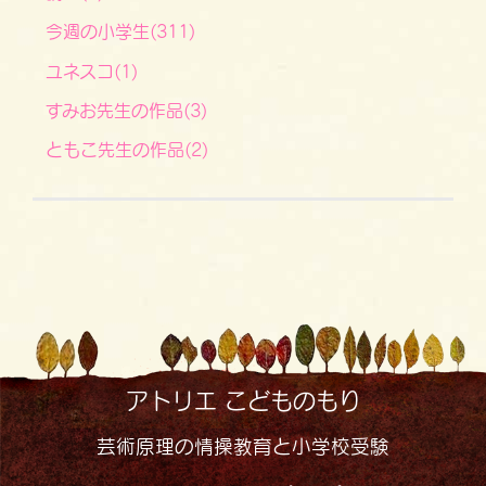
今週の小学生(311)
ユネスコ(1)
すみお先生の作品(3)
ともこ先生の作品(2)
アトリエ こどものもり
芸術原理の情操教育と小学校受験