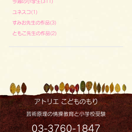
今週の小学生(311)
ユネスコ(1)
すみお先生の作品(3)
ともこ先生の作品(2)
アトリエ こどものもり
芸術原理の情操教育と小学校受験
03-3760-1847