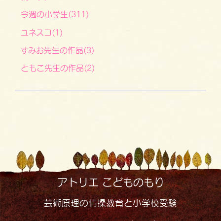
今週の小学生(311)
ユネスコ(1)
すみお先生の作品(3)
ともこ先生の作品(2)
アトリエ こどものもり
芸術原理の情操教育と小学校受験