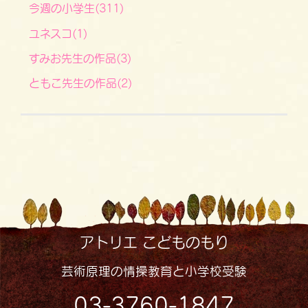
今週の小学生(311)
ユネスコ(1)
すみお先生の作品(3)
ともこ先生の作品(2)
アトリエ こどものもり
芸術原理の情操教育と小学校受験
03-3760-1847