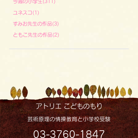
今週の小学生(311)
ユネスコ(1)
すみお先生の作品(3)
ともこ先生の作品(2)
アトリエ こどものもり
芸術原理の情操教育と小学校受験
03-3760-1847