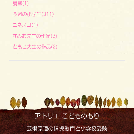
講習(1)
今週の小学生(311)
ユネスコ(1)
すみお先生の作品(3)
ともこ先生の作品(2)
アトリエ こどものもり
芸術原理の情操教育と小学校受験