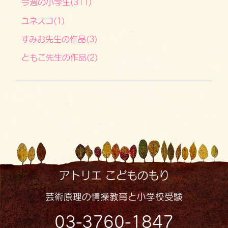
今週の小学生(311)
ユネスコ(1)
すみお先生の作品(3)
ともこ先生の作品(2)
アトリエ こどものもり
芸術原理の情操教育と小学校受験
03-3760-1847